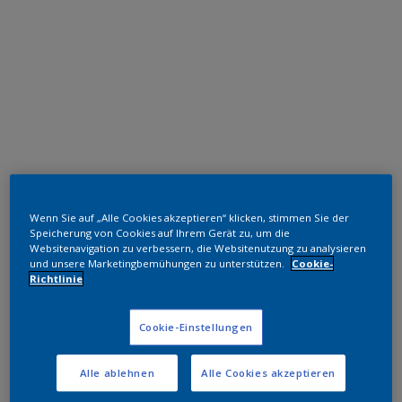
Epoxid-Polyester Hybrid
Wenn Sie auf „Alle Cookies akzeptieren“ klicken, stimmen Sie der
Speicherung von Cookies auf Ihrem Gerät zu, um die
Black
Websitenavigation zu verbessern, die Websitenutzung zu analysieren
und unsere Marketingbemühungen zu unterstützen.
Cookie-
Richtlinie
FN100JB
Cookie-Einstellungen
Muster bestellen
Alle ablehnen
Alle Cookies akzeptieren
Bestellen Sie direkt im Webshop