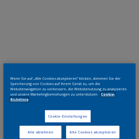
Epoxid-Polyester Hybrid
Wenn Sie auf „Alle Cookies akzeptieren“ klicken, stimmen Sie der
Regal Silver
Speicherung von Cookies auf Ihrem Gerät zu, um die
Websitenavigation zu verbessern, die Websitenutzung zu analysieren
und unsere Marketingbemühungen zu unterstützen.
Cookie-
FW104E
Richtlinie
Muster bestellen
Cookie-Einstellungen
Bestellen Sie direkt im Webshop
Alle ablehnen
Alle Cookies akzeptieren