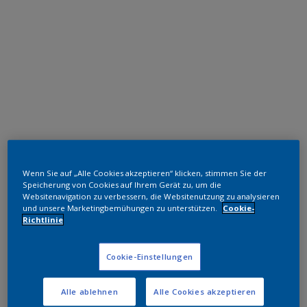
Epoxid-Polyester Hybrid
Wenn Sie auf „Alle Cookies akzeptieren“ klicken, stimmen Sie der
Metallic Black 43
Speicherung von Cookies auf Ihrem Gerät zu, um die
Websitenavigation zu verbessern, die Websitenutzung zu analysieren
und unsere Marketingbemühungen zu unterstützen.
Cookie-
FW651F
Richtlinie
Muster bestellen
Cookie-Einstellungen
Bestellen Sie direkt im Webshop
Alle ablehnen
Alle Cookies akzeptieren