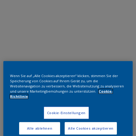
Epoxid
Wenn Sie auf „Alle Cookies akzeptieren“ klicken, stimmen Sie der
Speicherung von Cookies auf Ihrem Gerät zu, um die
RAL 3011 CA
Websitenavigation zu verbessern, die Websitenutzung zu analysieren
und unsere Marketingbemühungen zu unterstützen.
Cookie-
HGF03R
Richtlinie
Cookie-Einstellungen
Muster bestellen
Alle ablehnen
Alle Cookies akzeptieren
Bestellen Sie direkt im Webshop