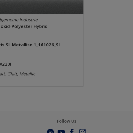
lgemeine Industrie
poxid-Polyester Hybrid
ris SL Metallise 1_161026_SL
W220I
tt, Glatt, Metallic
Follow Us