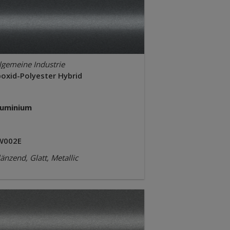
lgemeine Industrie
poxid-Polyester Hybrid
luminium
W002E
änzend, Glatt, Metallic