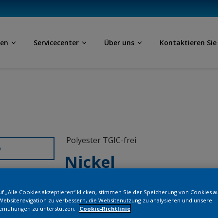
ben
Servicecenter
Über uns
Kontaktieren Sie
Polyester TGIC-frei
D
Nickel
M3000I
f „Alle Cookies akzeptieren“ klicken, stimmen Sie der Speicherung von Cookies a
Websitenavigation zu verbessern, die Websitenutzung zu analysieren und unsere
emühungen zu unterstützen.
Cookie-Richtlinie
Bestellen Si