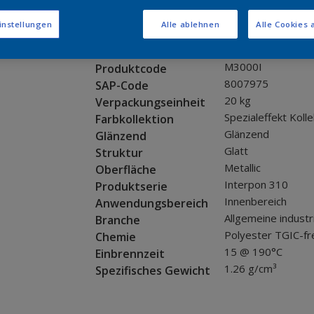
Muster bestellen
instellungen
Alle ablehnen
Alle Cookies 
Produkteigenschaften
M3000I
Produktcode
8007975
SAP-Code
20 kg
Verpackungseinheit
Spezialeffekt Kolle
Farbkollektion
Glänzend
Glänzend
Glatt
Struktur
Metallic
Oberfläche
Interpon 310
Produktserie
Innenbereich
Anwendungsbereich
Allgemeine industr
Branche
Polyester TGIC-fr
Chemie
15 @ 190°C
Einbrennzeit
1.26 g/cm³
Spezifisches Gewicht