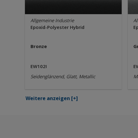
Allgemeine Industrie
Al
Epoxid-Polyester Hybrid
E
Bronze
G
EW102I
E
Seidenglänzend, Glatt, Metallic
Ma
Weitere anzeigen
[+]