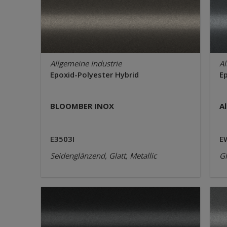
Allgemeine Industrie
Al
Epoxid-Polyester Hybrid
E
BLOOMBER INOX
A
E3503I
E
Seidenglänzend, Glatt, Metallic
Gl