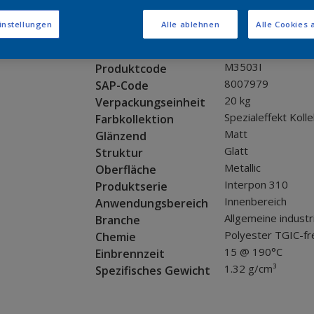
Muster bestellen
instellungen
Alle ablehnen
Alle Cookies 
Produkteigenschaften
M3503I
Produktcode
8007979
SAP-Code
20 kg
Verpackungseinheit
Spezialeffekt Kolle
Farbkollektion
Matt
Glänzend
Glatt
Struktur
Metallic
Oberfläche
Interpon 310
Produktserie
Innenbereich
Anwendungsbereich
Allgemeine industr
Branche
Polyester TGIC-fr
Chemie
15 @ 190°C
Einbrennzeit
1.32 g/cm³
Spezifisches Gewicht