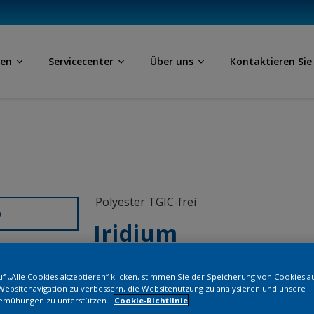
ben
Servicecenter
Über uns
Kontaktieren Sie
Polyester TGIC-frei
D
Iridium
M3503I
f „Alle Cookies akzeptieren“ klicken, stimmen Sie der Speicherung von Cookies a
Websitenavigation zu verbessern, die Websitenutzung zu analysieren und unsere
emühungen zu unterstützen.
Cookie-Richtlinie
Bestellen Si