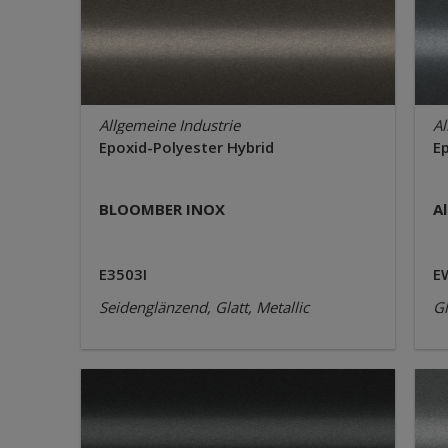
Allgemeine Industrie
Al
Epoxid-Polyester Hybrid
E
BLOOMBER INOX
A
E3503I
E
Seidenglänzend, Glatt, Metallic
Gl