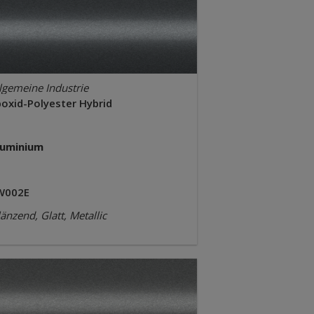
lgemeine Industrie
poxid-Polyester Hybrid
luminium
W002E
änzend, Glatt, Metallic