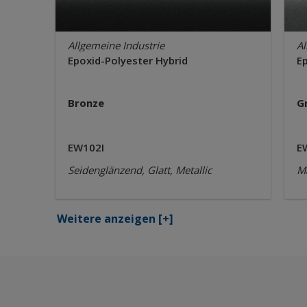
Allgemeine Industrie
Al
Epoxid-Polyester Hybrid
E
Bronze
G
EW102I
E
Seidenglänzend, Glatt, Metallic
Ma
Weitere anzeigen
[+]