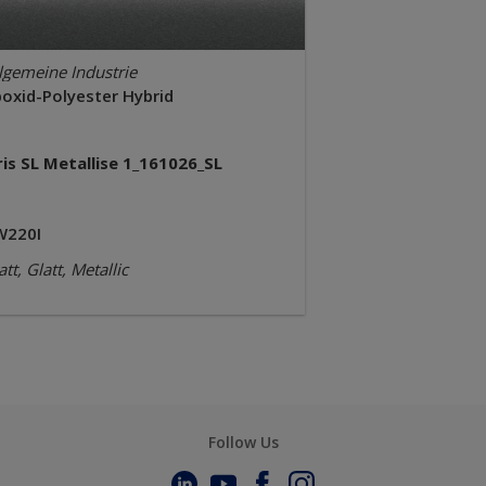
lgemeine Industrie
poxid-Polyester Hybrid
ris SL Metallise 1_161026_SL
W220I
tt, Glatt, Metallic
Follow Us