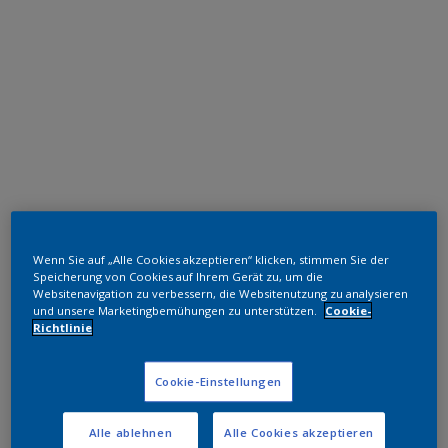
Polyester TGIC-frei
Wenn Sie auf „Alle Cookies akzeptieren“ klicken, stimmen Sie der
RAL 9003
Speicherung von Cookies auf Ihrem Gerät zu, um die
Websitenavigation zu verbessern, die Websitenutzung zu analysieren
und unsere Marketingbemühungen zu unterstützen.
Cookie-
MA603L
Richtlinie
Muster bestellen
Cookie-Einstellungen
Bestellen Sie direkt im Webshop
Alle ablehnen
Alle Cookies akzeptieren