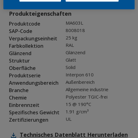
Produkteigenschaften
MA603L
Produktcode
8008018
SAP-Code
25 kg
Verpackungseinheit
RAL
Farbkollektion
Glänzend
Glänzend
Glatt
Struktur
Solid
Oberfläche
Interpon 610
Produktserie
Außenbereich
Anwendungsbereich
Allgemeine industrie
Branche
Polyester TGIC-frei
Chemie
15 @ 190°C
Einbrennzeit
1.91 g/cm³
Spezifisches Gewicht
UL
Zertifizierungen
Technisches Datenblatt
Herunterladen