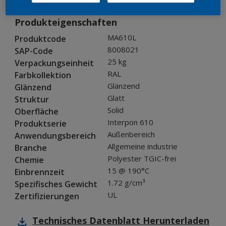
Produkteigenschaften
MA610L
Produktcode
8008021
SAP-Code
25 kg
Verpackungseinheit
RAL
Farbkollektion
Glänzend
Glänzend
Glatt
Struktur
Solid
Oberfläche
Interpon 610
Produktserie
Außenbereich
Anwendungsbereich
Allgemeine industrie
Branche
Polyester TGIC-frei
Chemie
15 @ 190°C
Einbrennzeit
1.72 g/cm³
Spezifisches Gewicht
UL
Zertifizierungen
Technisches Datenblatt
Herunterladen