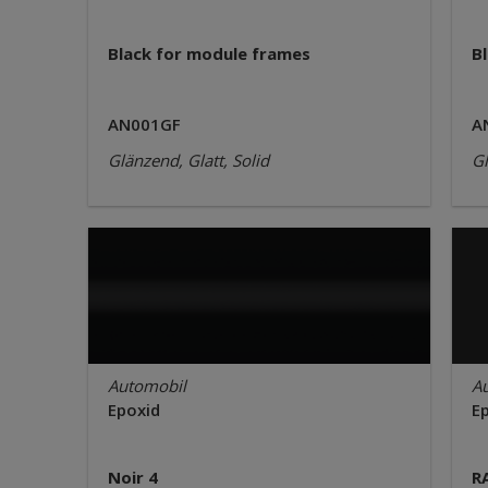
Black for module frames
Bl
AN001GF
A
Glänzend, Glatt, Solid
Gl
Automobil
A
Epoxid
E
Noir 4
R