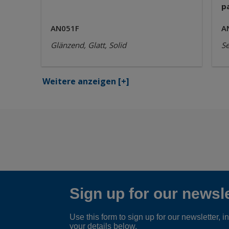
p
AN051F
A
Glänzend, Glatt, Solid
Se
Weitere anzeigen
[+]