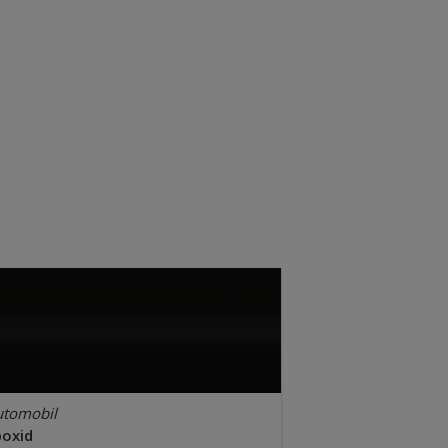
utomobil
poxid