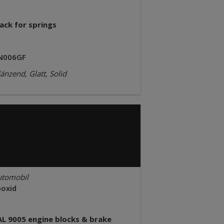
ack for springs
N006GF
änzend, Glatt, Solid
utomobil
poxid
AL 9005 engine blocks & brake