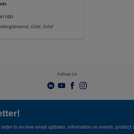
ads
N110D
idenglänzend, Glatt, Solid
Follow Us