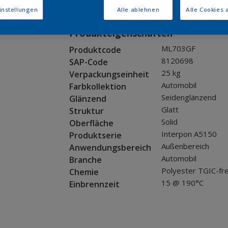
Muster bestellen
instellungen
Alle ablehnen
Alle Cookies 
Produkteigenschaften
ML703GF
Produktcode
8120698
SAP-Code
25 kg
Verpackungseinheit
Automobil
Farbkollektion
Seidenglänzend
Glänzend
Glatt
Struktur
Solid
Oberfläche
Interpon A5150
Produktserie
Außenbereich
Anwendungsbereich
Automobil
Branche
Polyester TGIC-fre
Chemie
15 @ 190°C
Einbrennzeit