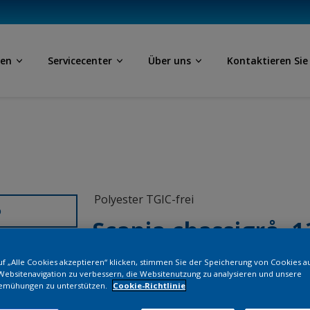
ben
Servicecenter
Über uns
Kontaktieren Sie
Polyester TGIC-frei
D
Scania chassigrå 1
f „Alle Cookies akzeptieren“ klicken, stimmen Sie der Speicherung von Cookies a
ML703GF
Websitenavigation zu verbessern, die Websitenutzung zu analysieren und unsere
emühungen zu unterstützen.
Cookie-Richtlinie
Bestellen Si