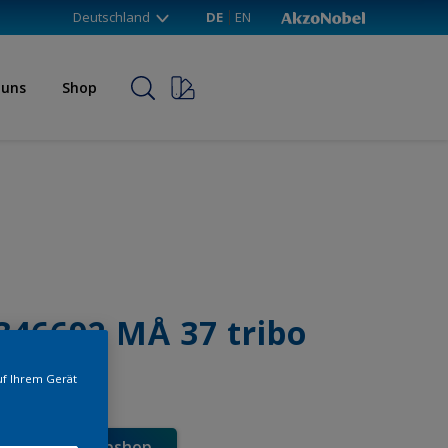
Deutschland
DE
EN
 uns
Shop
346692 MÅ 37 tribo
uf Ihrem Gerät
e direkt im Webshop