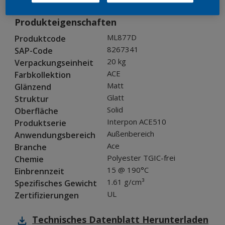
Produkteigenschaften
ML877D
Produktcode
8267341
SAP-Code
20 kg
Verpackungseinheit
ACE
Farbkollektion
Matt
Glänzend
Glatt
Struktur
Solid
Oberfläche
Interpon ACE510
Produktserie
Außenbereich
Anwendungsbereich
Ace
Branche
Polyester TGIC-frei
Chemie
15 @ 190°C
Einbrennzeit
1.61 g/cm³
Spezifisches Gewicht
UL
Zertifizierungen
Technisches Datenblatt
Herunterladen