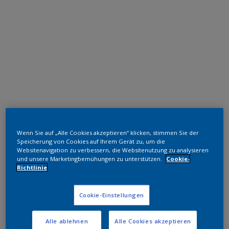
Polyester TGIC-frei
Wenn Sie auf „Alle Cookies akzeptieren“ klicken, stimmen Sie der
Grey
Speicherung von Cookies auf Ihrem Gerät zu, um die
Websitenavigation zu verbessern, die Websitenutzung zu analysieren
und unsere Marketingbemühungen zu unterstützen.
Cookie-
ML877D
Richtlinie
Muster bestellen
Cookie-Einstellungen
Bestellen Sie direkt im Webshop
Alle ablehnen
Alle Cookies akzeptieren