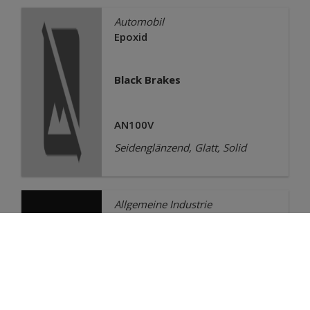
Automobil
Epoxid
Black Brakes
AN100V
Seidenglänzend, Glatt, Solid
Allgemeine Industrie
Epoxid
Black ANTIGRAFFIO
AN103JR