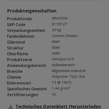
Produkteigenschaften
MN203M
Produktcode
8159127
SAP-Code
20 kg
Verpackungseinheit
Custom Shades
Farbkollektion
Matt
Glänzend
Glatt
Struktur
Solid
Oberfläche
Interpon 610
Produktserie
Außenbereich
Anwendungsbereich
Allgemeine industrie
Branche
Polyester TGIC-frei
Chemie
15 @ 190°C
Einbrennzeit
1.44 g/cm³
Spezifisches Gewicht
UL
Zertifizierungen
Technisches Datenblatt
Herunterladen