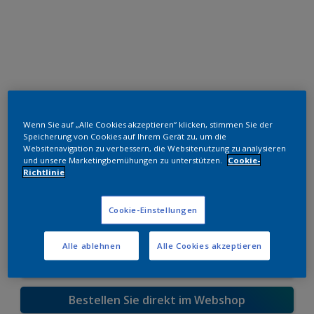
Wenn Sie auf „Alle Cookies akzeptieren“ klicken, stimmen Sie der
Speicherung von Cookies auf Ihrem Gerät zu, um die
Websitenavigation zu verbessern, die Websitenutzung zu analysieren
und unsere Marketingbemühungen zu unterstützen.
Cookie-
Polyester TGIC-frei
Richtlinie
Noir 205 Velours
Cookie-Einstellungen
MN250F
Alle ablehnen
Alle Cookies akzeptieren
Muster bestellen
Bestellen Sie direkt im Webshop