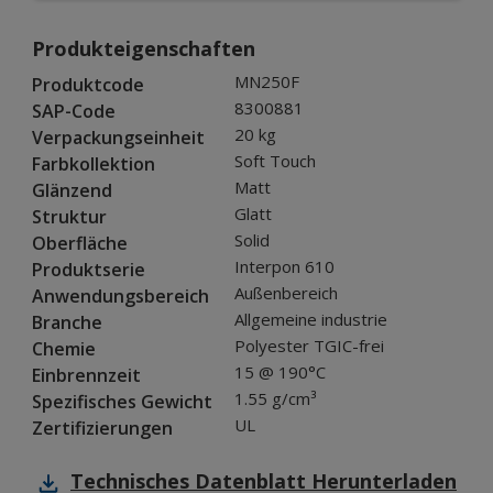
Produkteigenschaften
MN250F
Produktcode
8300881
SAP-Code
20 kg
Verpackungseinheit
Soft Touch
Farbkollektion
Matt
Glänzend
Glatt
Struktur
Solid
Oberfläche
Interpon 610
Produktserie
Außenbereich
Anwendungsbereich
Allgemeine industrie
Branche
Polyester TGIC-frei
Chemie
15 @ 190°C
Einbrennzeit
1.55 g/cm³
Spezifisches Gewicht
UL
Zertifizierungen
Technisches Datenblatt
Herunterladen