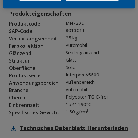
Produkteigenschaften
MN723D
Produktcode
8013011
SAP-Code
25 kg
Verpackungseinheit
Automobil
Farbkollektion
Seidenglänzend
Glänzend
Glatt
Struktur
Solid
Oberfläche
Interpon A5600
Produktserie
Außenbereich
Anwendungsbereich
Automobil
Branche
Polyester TGIC-frei
Chemie
15 @ 190°C
Einbrennzeit
1.50 g/cm³
Spezifisches Gewicht
Technisches Datenblatt
Herunterladen