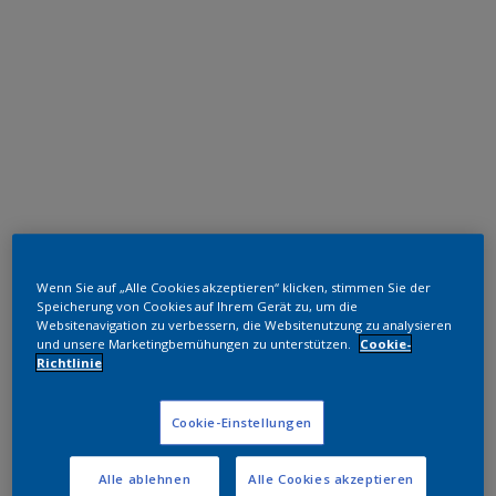
Polyester TGIC-frei
Wenn Sie auf „Alle Cookies akzeptieren“ klicken, stimmen Sie der
RAL 9005
Speicherung von Cookies auf Ihrem Gerät zu, um die
Websitenavigation zu verbessern, die Websitenutzung zu analysieren
und unsere Marketingbemühungen zu unterstützen.
Cookie-
MN814D
Richtlinie
Muster bestellen
Cookie-Einstellungen
Bestellen Sie direkt im Webshop
Alle ablehnen
Alle Cookies akzeptieren