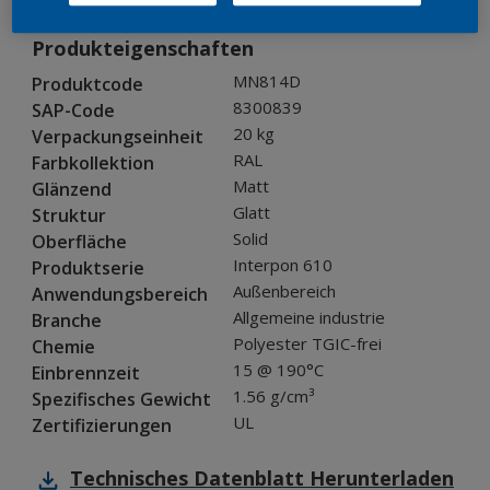
Produkteigenschaften
MN814D
Produktcode
8300839
SAP-Code
20 kg
Verpackungseinheit
RAL
Farbkollektion
Matt
Glänzend
Glatt
Struktur
Solid
Oberfläche
Interpon 610
Produktserie
Außenbereich
Anwendungsbereich
Allgemeine industrie
Branche
Polyester TGIC-frei
Chemie
15 @ 190°C
Einbrennzeit
1.56 g/cm³
Spezifisches Gewicht
UL
Zertifizierungen
Technisches Datenblatt
Herunterladen