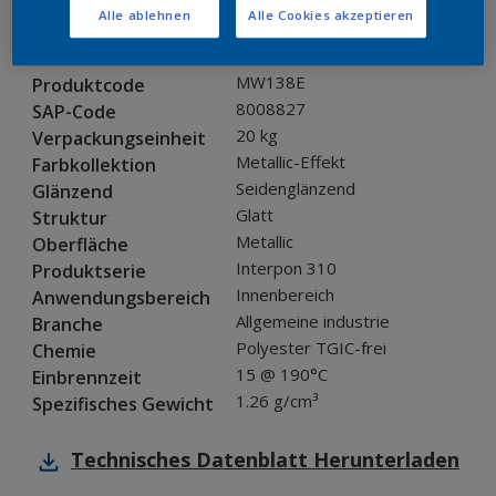
Alle ablehnen
Alle Cookies akzeptieren
Produkteigenschaften
MW138E
Produktcode
8008827
SAP-Code
20 kg
Verpackungseinheit
Metallic-Effekt
Farbkollektion
Seidenglänzend
Glänzend
Glatt
Struktur
Metallic
Oberfläche
Interpon 310
Produktserie
Innenbereich
Anwendungsbereich
Allgemeine industrie
Branche
Polyester TGIC-frei
Chemie
15 @ 190°C
Einbrennzeit
1.26 g/cm³
Spezifisches Gewicht
Technisches Datenblatt
Herunterladen