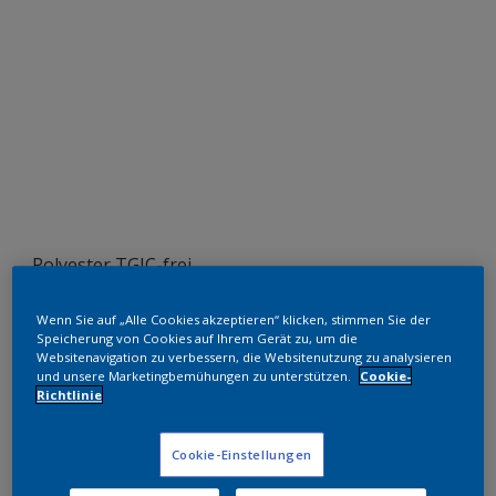
Polyester TGIC-frei
Helium
Wenn Sie auf „Alle Cookies akzeptieren“ klicken, stimmen Sie der
Speicherung von Cookies auf Ihrem Gerät zu, um die
MW138E
Websitenavigation zu verbessern, die Websitenutzung zu analysieren
und unsere Marketingbemühungen zu unterstützen.
Cookie-
Richtlinie
Muster bestellen
Cookie-Einstellungen
Bestellen Sie direkt im Webshop