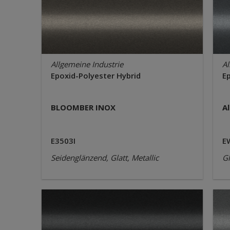
Allgemeine Industrie
Al
Epoxid-Polyester Hybrid
E
BLOOMBER INOX
A
E3503I
E
Seidenglänzend, Glatt, Metallic
Gl