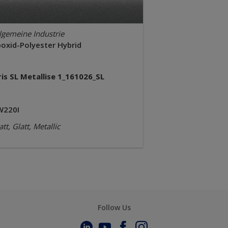
lgemeine Industrie
poxid-Polyester Hybrid
ris SL Metallise 1_161026_SL
W220I
tt, Glatt, Metallic
Follow Us