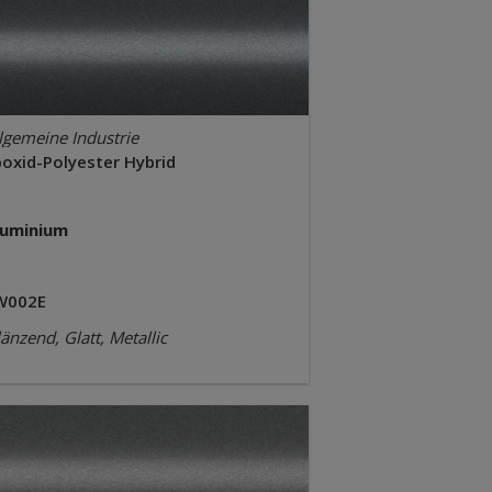
lgemeine Industrie
poxid-Polyester Hybrid
luminium
W002E
änzend, Glatt, Metallic