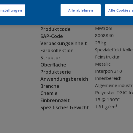
Muster bestellen
instellungen
Alle ablehnen
Alle Cookies 
Produkteigenschaften
MW306I
Produktcode
8008840
SAP-Code
25 kg
Verpackungseinheit
Spezialeffekt Kolle
Farbkollektion
Feinstruktur
Struktur
Metallic
Oberfläche
Interpon 310
Produktserie
Innenbereich
Anwendungsbereich
Allgemeine industr
Branche
Polyester TGIC-fr
Chemie
15 @ 190°C
Einbrennzeit
1.81 g/cm³
Spezifisches Gewicht