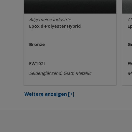
Allgemeine Industrie
Al
Epoxid-Polyester Hybrid
E
Bronze
G
EW102I
E
Seidenglänzend, Glatt, Metallic
Ma
Weitere anzeigen
[+]