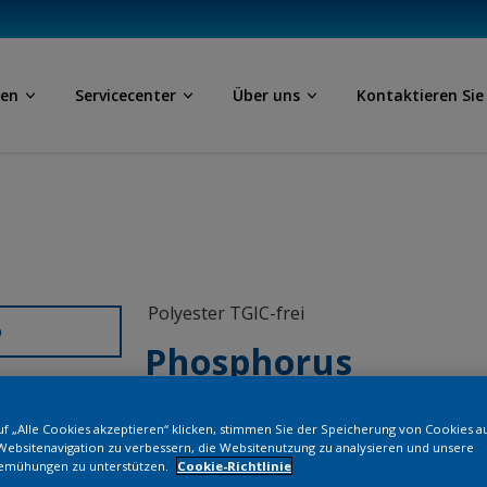
ben
Servicecenter
Über uns
Kontaktieren Sie
Polyester TGIC-frei
D
Phosphorus
MW306I
f „Alle Cookies akzeptieren“ klicken, stimmen Sie der Speicherung von Cookies a
Websitenavigation zu verbessern, die Websitenutzung zu analysieren und unsere
emühungen zu unterstützen.
Cookie-Richtlinie
Bestellen Si