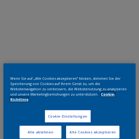
Polyester TGIC-frei
Wenn Sie auf „Alle Cookies akzeptieren“ klicken, stimmen Sie der
Black
Speicherung von Cookies auf Ihrem Gerät zu, um die
Websitenavigation zu verbessern, die Websitenutzung zu analysieren
und unsere Marketingbemühungen zu unterstützen.
Cookie-
MW377I
Richtlinie
Muster bestellen
Cookie-Einstellungen
Bestellen Sie direkt im Webshop
Alle ablehnen
Alle Cookies akzeptieren