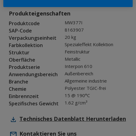
Produkteigenschaften
MW377I
Produktcode
8163907
SAP-Code
20 kg
Verpackungseinheit
Spezialeffekt Kollektion
Farbkollektion
Feinstruktur
Struktur
Metallic
Oberfläche
Interpon 610
Produktserie
Außenbereich
Anwendungsbereich
Allgemeine industrie
Branche
Polyester TGIC-frei
Chemie
15 @ 190°C
Einbrennzeit
1.62 g/cm³
Spezifisches Gewicht
Technisches Datenblatt
Herunterladen
Kontaktieren Sie uns