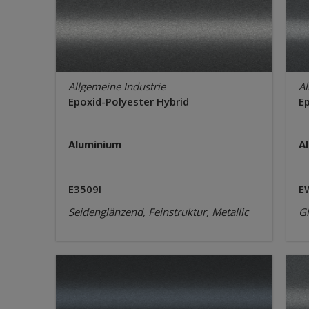
Allgemeine Industrie
Al
Epoxid-Polyester Hybrid
E
Aluminium
A
E3509I
E
Seidenglänzend, Feinstruktur, Metallic
Gl