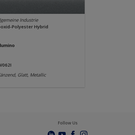
lgemeine Industrie
poxid-Polyester Hybrid
llumino
W062I
änzend, Glatt, Metallic
Follow Us