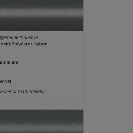
lgemeine Industrie
poxid-Polyester Hybrid
luminium
W013I
änzend, Glatt, Metallic