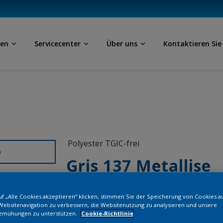
ben
Servicecenter
Über uns
Kontaktieren Sie
Polyester TGIC-frei
D
Gris 137 Metallise
MW600F
f „Alle Cookies akzeptieren“ klicken, stimmen Sie der Speicherung von Cookies a
Websitenavigation zu verbessern, die Websitenutzung zu analysieren und unsere
emühungen zu unterstützen.
Cookie-Richtlinie
Bestellen Si