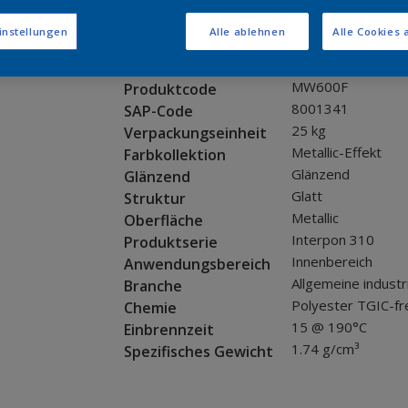
Muster bestellen
instellungen
Alle ablehnen
Alle Cookies 
Produkteigenschaften
MW600F
Produktcode
8001341
SAP-Code
25 kg
Verpackungseinheit
Metallic-Effekt
Farbkollektion
Glänzend
Glänzend
Glatt
Struktur
Metallic
Oberfläche
Interpon 310
Produktserie
Innenbereich
Anwendungsbereich
Allgemeine industr
Branche
Polyester TGIC-fr
Chemie
15 @ 190°C
Einbrennzeit
1.74 g/cm³
Spezifisches Gewicht