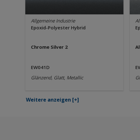
Allgemeine Industrie
Al
Epoxid-Polyester Hybrid
E
Chrome Silver 2
A
EW041D
E
Glänzend, Glatt, Metallic
Gl
Weitere anzeigen
[+]