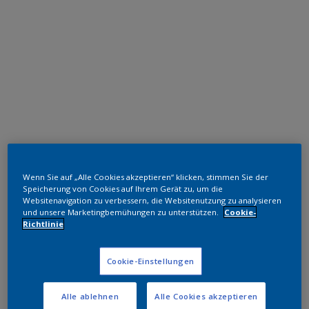
Polyester TGIC-frei
Wenn Sie auf „Alle Cookies akzeptieren“ klicken, stimmen Sie der
Silver (Non Opaque)
Speicherung von Cookies auf Ihrem Gerät zu, um die
Websitenavigation zu verbessern, die Websitenutzung zu analysieren
und unsere Marketingbemühungen zu unterstützen.
Cookie-
MW601JR
Richtlinie
Muster bestellen
Cookie-Einstellungen
Bestellen Sie direkt im Webshop
Alle ablehnen
Alle Cookies akzeptieren