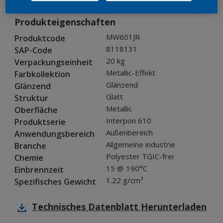
Produkteigenschaften
MW601JR
Produktcode
8118131
SAP-Code
20 kg
Verpackungseinheit
Metallic-Effekt
Farbkollektion
Glänzend
Glänzend
Glatt
Struktur
Metallic
Oberfläche
Interpon 610
Produktserie
Außenbereich
Anwendungsbereich
Allgemeine industrie
Branche
Polyester TGIC-frei
Chemie
15 @ 190°C
Einbrennzeit
1.22 g/cm³
Spezifisches Gewicht
Technisches Datenblatt
Herunterladen