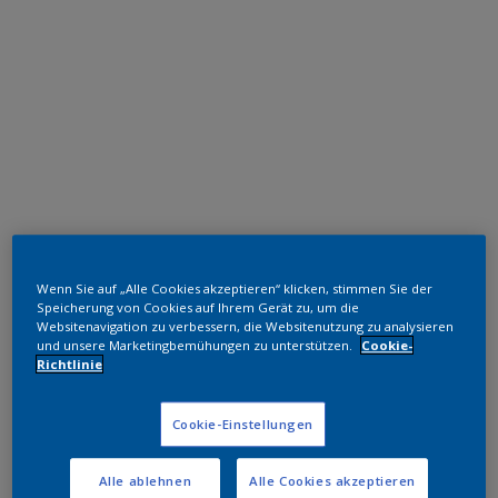
Polyester TGIC-frei
Wenn Sie auf „Alle Cookies akzeptieren“ klicken, stimmen Sie der
Clear
Speicherung von Cookies auf Ihrem Gerät zu, um die
Websitenavigation zu verbessern, die Websitenutzung zu analysieren
und unsere Marketingbemühungen zu unterstützen.
Cookie-
MZ610D
Richtlinie
Muster bestellen
Cookie-Einstellungen
Bestellen Sie direkt im Webshop
Alle ablehnen
Alle Cookies akzeptieren