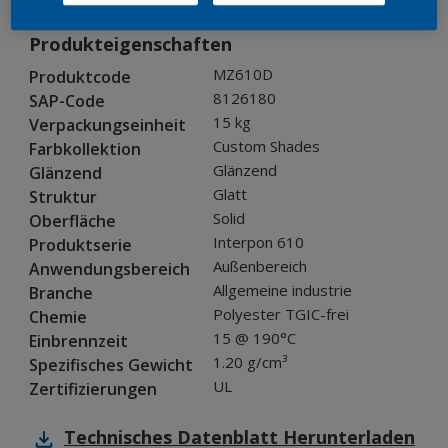
Produkteigenschaften
MZ610D
Produktcode
8126180
SAP-Code
15 kg
Verpackungseinheit
Custom Shades
Farbkollektion
Glänzend
Glänzend
Glatt
Struktur
Solid
Oberfläche
Interpon 610
Produktserie
Außenbereich
Anwendungsbereich
Allgemeine industrie
Branche
Polyester TGIC-frei
Chemie
15 @ 190°C
Einbrennzeit
1.20 g/cm³
Spezifisches Gewicht
UL
Zertifizierungen
Technisches Datenblatt
Herunterladen