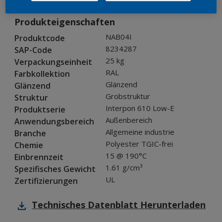
Produkteigenschaften
NAB04I
Produktcode
8234287
SAP-Code
25 kg
Verpackungseinheit
RAL
Farbkollektion
Glänzend
Glänzend
Grobstruktur
Struktur
Interpon 610 Low-E
Produktserie
Außenbereich
Anwendungsbereich
Allgemeine industrie
Branche
Polyester TGIC-frei
Chemie
15 @ 190°C
Einbrennzeit
1.61 g/cm³
Spezifisches Gewicht
UL
Zertifizierungen
Technisches Datenblatt
Herunterladen