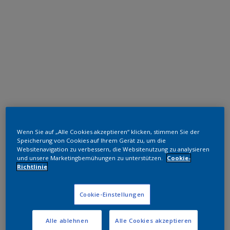
Polyester TGIC-frei
Wenn Sie auf „Alle Cookies akzeptieren“ klicken, stimmen Sie der
RAL 9002
Speicherung von Cookies auf Ihrem Gerät zu, um die
Websitenavigation zu verbessern, die Websitenutzung zu analysieren
und unsere Marketingbemühungen zu unterstützen.
Cookie-
NAB04I
Richtlinie
Muster bestellen
Cookie-Einstellungen
Bestellen Sie direkt im Webshop
Alle ablehnen
Alle Cookies akzeptieren