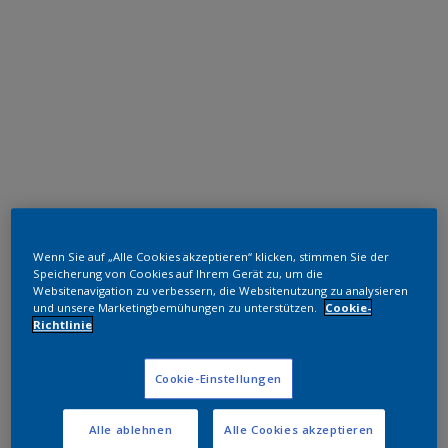
Polyester TGIC-frei
Wenn Sie auf „Alle Cookies akzeptieren“ klicken, stimmen Sie der
RAL 9016
Speicherung von Cookies auf Ihrem Gerät zu, um die
Websitenavigation zu verbessern, die Websitenutzung zu analysieren
und unsere Marketingbemühungen zu unterstützen.
Cookie-
NAB06I
Richtlinie
Muster bestellen
Cookie-Einstellungen
Bestellen Sie direkt im Webshop
Alle ablehnen
Alle Cookies akzeptieren