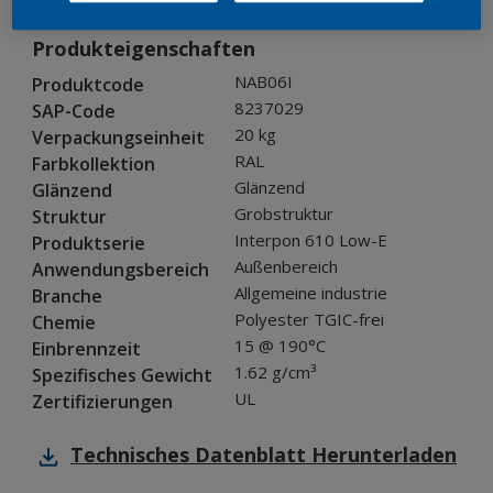
Produkteigenschaften
NAB06I
Produktcode
8237029
SAP-Code
20 kg
Verpackungseinheit
RAL
Farbkollektion
Glänzend
Glänzend
Grobstruktur
Struktur
Interpon 610 Low-E
Produktserie
Außenbereich
Anwendungsbereich
Allgemeine industrie
Branche
Polyester TGIC-frei
Chemie
15 @ 190°C
Einbrennzeit
1.62 g/cm³
Spezifisches Gewicht
UL
Zertifizierungen
Technisches Datenblatt
Herunterladen