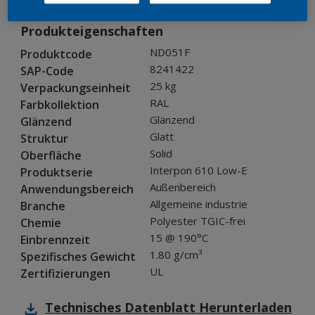
Produkteigenschaften
ND051F
Produktcode
8241422
SAP-Code
25 kg
Verpackungseinheit
RAL
Farbkollektion
Glänzend
Glänzend
Glatt
Struktur
Solid
Oberfläche
Interpon 610 Low-E
Produktserie
Außenbereich
Anwendungsbereich
Allgemeine industrie
Branche
Polyester TGIC-frei
Chemie
15 @ 190°C
Einbrennzeit
1.80 g/cm³
Spezifisches Gewicht
UL
Zertifizierungen
Technisches Datenblatt
Herunterladen