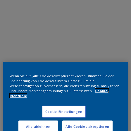
Polyester TGIC-frei
Wenn Sie auf „Alle Cookies akzeptieren“ klicken, stimmen Sie der
RAL 1015
Speicherung von Cookies auf Ihrem Gerät zu, um die
Websitenavigation zu verbessern, die Websitenutzung zu analysieren
und unsere Marketingbemühungen zu unterstützen.
Cookie-
ND051F
Richtlinie
Muster bestellen
Cookie-Einstellungen
Bestellen Sie direkt im Webshop
Alle ablehnen
Alle Cookies akzeptieren