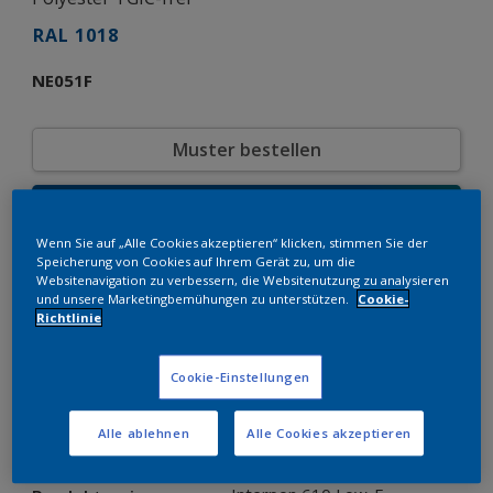
RAL 1018
NE051F
Muster bestellen
Bestellen Sie direkt im Webshop
Wenn Sie auf „Alle Cookies akzeptieren“ klicken, stimmen Sie der
Speicherung von Cookies auf Ihrem Gerät zu, um die
Produkteigenschaften
Websitenavigation zu verbessern, die Websitenutzung zu analysieren
und unsere Marketingbemühungen zu unterstützen.
Cookie-
NE051F
Produktcode
Richtlinie
8241417
SAP-Code
25 kg
Verpackungseinheit
Cookie-Einstellungen
RAL
Farbkollektion
Glänzend
Glänzend
Alle ablehnen
Alle Cookies akzeptieren
Glatt
Struktur
Solid
Oberfläche