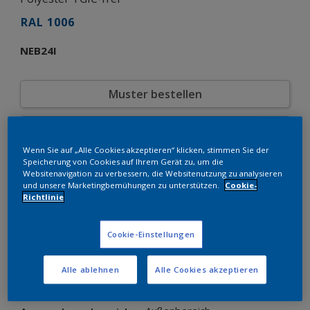
RAL 1006
NEB24I
Muster bestellen
Bestellen Sie direkt im Webshop
Wenn Sie auf „Alle Cookies akzeptieren“ klicken, stimmen Sie der
Speicherung von Cookies auf Ihrem Gerät zu, um die
Produkteigenschaften
Websitenavigation zu verbessern, die Websitenutzung zu analysieren
und unsere Marketingbemühungen zu unterstützen.
Cookie-
NEB24I
Produktcode
Richtlinie
8249675
SAP-Code
20 kg
Verpackungseinheit
Cookie-Einstellungen
RAL
Farbkollektion
Glänzend
Glänzend
Alle ablehnen
Alle Cookies akzeptieren
Grobstruktur
Struktur
Interpon 610 Low-E
Produktserie