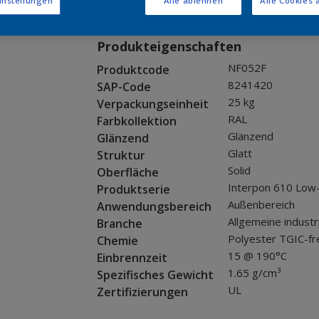
Muster bestellen
instellungen
Alle ablehnen
Alle Cookies 
Produkteigenschaften
NF052F
Produktcode
8241420
SAP-Code
25 kg
Verpackungseinheit
RAL
Farbkollektion
Glänzend
Glänzend
Glatt
Struktur
Solid
Oberfläche
Interpon 610 Low
Produktserie
Außenbereich
Anwendungsbereich
Allgemeine industr
Branche
Polyester TGIC-fr
Chemie
15 @ 190°C
Einbrennzeit
1.65 g/cm³
Spezifisches Gewicht
UL
Zertifizierungen