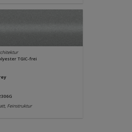
chitektur
lyester TGIC-frei
rey
2306G
tt, Feinstruktur