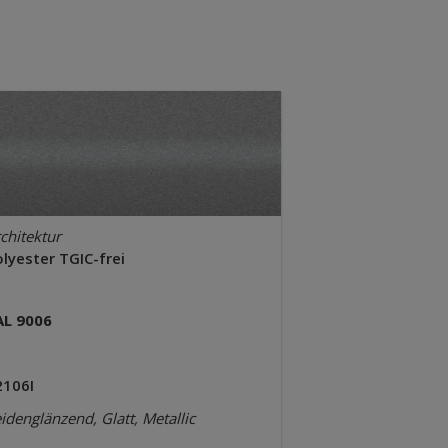
chitektur
lyester TGIC-frei
AL 9006
2106I
idenglänzend, Glatt, Metallic