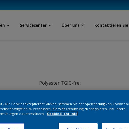
ben
Servicecenter
Über uns
Kontaktieren Sie
Polyester TGIC-frei
RAL 2002
f „Alle Cookies akzeptieren“ klicken, stimmen Sie der Speicherung von Cookies a
Websitenavigation zu verbessern, die Websitenutzung zu analysieren und unsere
NF052F
emühungen zu unterstützen.
Cookie-Richtlinie
Bestellen Si