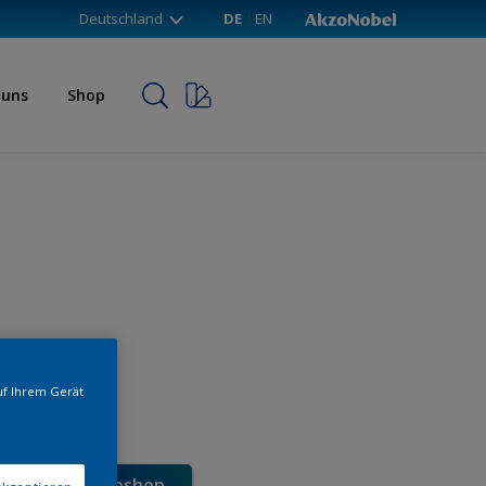
Deutschland
DE
EN
 uns
Shop
uf Ihrem Gerät
e direkt im Webshop