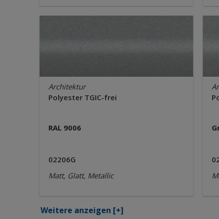
Architektur
Ar
Polyester TGIC-frei
Po
RAL 9006
G
02206G
0
Matt, Glatt, Metallic
Ma
Weitere anzeigen
[+]