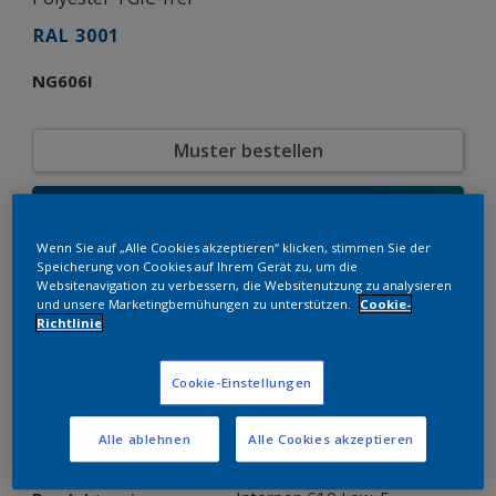
RAL 3001
NG606I
Muster bestellen
Bestellen Sie direkt im Webshop
Wenn Sie auf „Alle Cookies akzeptieren“ klicken, stimmen Sie der
Speicherung von Cookies auf Ihrem Gerät zu, um die
Produkteigenschaften
Websitenavigation zu verbessern, die Websitenutzung zu analysieren
und unsere Marketingbemühungen zu unterstützen.
Cookie-
NG606I
Produktcode
Richtlinie
8249967
SAP-Code
25 kg
Verpackungseinheit
Cookie-Einstellungen
RAL
Farbkollektion
Glänzend
Glänzend
Alle ablehnen
Alle Cookies akzeptieren
Glatt
Struktur
Solid
Oberfläche