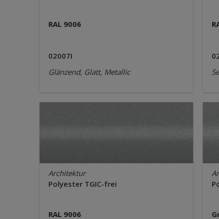
RAL 9006
R
02007I
0
Glänzend, Glatt, Metallic
Se
Architektur
Ar
Polyester TGIC-frei
Po
RAL 9006
G