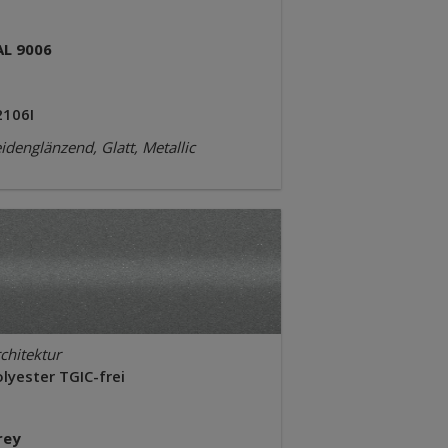
AL 9006
2106I
idenglänzend, Glatt, Metallic
chitektur
lyester TGIC-frei
rey