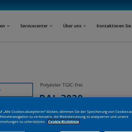
ben
Servicecenter
Über uns
Kontaktieren Sie
Polyester TGIC-frei
D
RAL 3020
f „Alle Cookies akzeptieren“ klicken, stimmen Sie der Speicherung von Cookies a
NGB20I
Websitenavigation zu verbessern, die Websitenutzung zu analysieren und unsere
emühungen zu unterstützen.
Cookie-Richtlinie
Bestellen Si