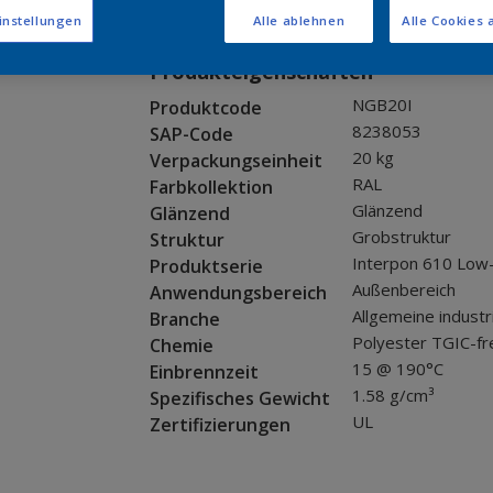
Muster bestellen
instellungen
Alle ablehnen
Alle Cookies 
Produkteigenschaften
NGB20I
Produktcode
8238053
SAP-Code
20 kg
Verpackungseinheit
RAL
Farbkollektion
Glänzend
Glänzend
Grobstruktur
Struktur
Interpon 610 Low
Produktserie
Außenbereich
Anwendungsbereich
Allgemeine industr
Branche
Polyester TGIC-fr
Chemie
15 @ 190°C
Einbrennzeit
1.58 g/cm³
Spezifisches Gewicht
UL
Zertifizierungen