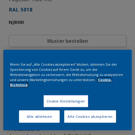
RAL 5018
NJB08I
Muster bestellen
Bestellen Sie direkt im Webshop
Wenn Sie auf „Alle Cookies akzeptieren“ klicken, stimmen Sie der
Speicherung von Cookies auf Ihrem Gerät zu, um die
Produkteigenschaften
Websitenavigation zu verbessern, die Websitenutzung zu analysieren
und unsere Marketingbemühungen zu unterstützen.
Cookie-
NJB08I
Produktcode
Richtlinie
8248646
SAP-Code
20 kg
Verpackungseinheit
Cookie-Einstellungen
RAL
Farbkollektion
Glänzend
Glänzend
Alle ablehnen
Alle Cookies akzeptieren
Grobstruktur
Struktur
Interpon 610 Low-E
Produktserie