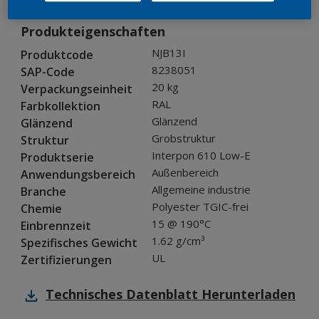
Produkteigenschaften
NJB13I
Produktcode
8238051
SAP-Code
20 kg
Verpackungseinheit
RAL
Farbkollektion
Glänzend
Glänzend
Grobstruktur
Struktur
Interpon 610 Low-E
Produktserie
Außenbereich
Anwendungsbereich
Allgemeine industrie
Branche
Polyester TGIC-frei
Chemie
15 @ 190°C
Einbrennzeit
1.62 g/cm³
Spezifisches Gewicht
UL
Zertifizierungen
Technisches Datenblatt
Herunterladen