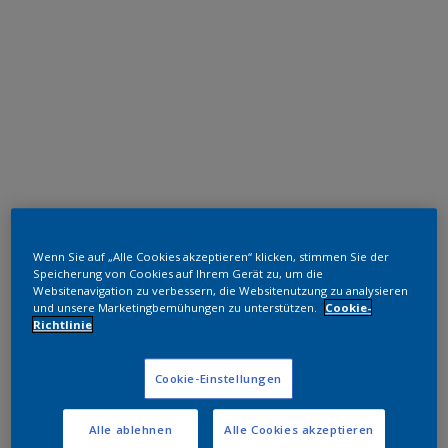
Polyester TGIC-frei
Wenn Sie auf „Alle Cookies akzeptieren“ klicken, stimmen Sie der
RAL 5013
Speicherung von Cookies auf Ihrem Gerät zu, um die
Websitenavigation zu verbessern, die Websitenutzung zu analysieren
und unsere Marketingbemühungen zu unterstützen.
Cookie-
NJB13I
Richtlinie
Muster bestellen
Cookie-Einstellungen
Bestellen Sie direkt im Webshop
Alle ablehnen
Alle Cookies akzeptieren