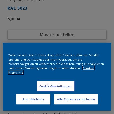
RAL 5023
NJB16I
Muster bestellen
Bestellen Sie direkt im Webshop
Wenn Sie auf „Alle Cookies akzeptieren“ klicken, stimmen Sie der
Speicherung von Cookies auf Ihrem Gerät zu, um die
Produkteigenschaften
Websitenavigation zu verbessern, die Websitenutzung zu analysieren
und unsere Marketingbemühungen zu unterstützen.
Cookie-
NJB16I
Produktcode
Richtlinie
8242284
SAP-Code
20 kg
Verpackungseinheit
Cookie-Einstellungen
RAL
Farbkollektion
Glänzend
Glänzend
Alle ablehnen
Alle Cookies akzeptieren
Grobstruktur
Struktur
Interpon 610 Low-E
Produktserie