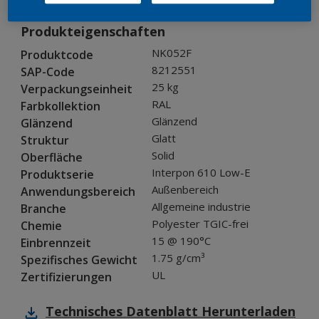
Produkteigenschaften
NK052F
Produktcode
8212551
SAP-Code
25 kg
Verpackungseinheit
RAL
Farbkollektion
Glänzend
Glänzend
Glatt
Struktur
Solid
Oberfläche
Interpon 610 Low-E
Produktserie
Außenbereich
Anwendungsbereich
Allgemeine industrie
Branche
Polyester TGIC-frei
Chemie
15 @ 190°C
Einbrennzeit
1.75 g/cm³
Spezifisches Gewicht
UL
Zertifizierungen
Technisches Datenblatt
Herunterladen