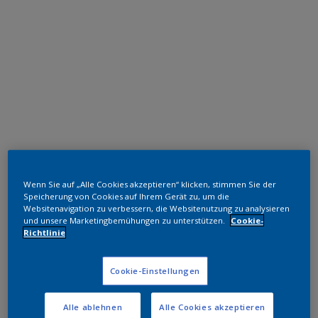
Polyester TGIC-frei
Wenn Sie auf „Alle Cookies akzeptieren“ klicken, stimmen Sie der
RAL 6005
Speicherung von Cookies auf Ihrem Gerät zu, um die
Websitenavigation zu verbessern, die Websitenutzung zu analysieren
und unsere Marketingbemühungen zu unterstützen.
Cookie-
NK052F
Richtlinie
Muster bestellen
Cookie-Einstellungen
Bestellen Sie direkt im Webshop
Alle ablehnen
Alle Cookies akzeptieren