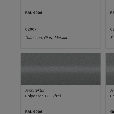
RAL 9006
R
02007I
0
Glänzend, Glatt, Metallic
Se
Architektur
Ar
Polyester TGIC-frei
Po
RAL 9006
G