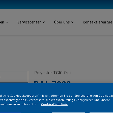
ben
Servicecenter
Über uns
Kontaktieren Sie
Polyester TGIC-frei
D
RAL 7000
f „Alle Cookies akzeptieren“ klicken, stimmen Sie der Speicherung von Cookies a
NLB00I
Websitenavigation zu verbessern, die Websitenutzung zu analysieren und unsere
emühungen zu unterstützen.
Cookie-Richtlinie
Bestellen Si