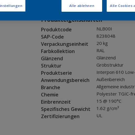
Muster bestellen
instellungen
Alle ablehnen
Alle Cookies 
Produkteigenschaften
NLB00I
Produktcode
8238048
SAP-Code
20 kg
Verpackungseinheit
RAL
Farbkollektion
Glänzend
Glänzend
Grobstruktur
Struktur
Interpon 610 Low
Produktserie
Außenbereich
Anwendungsbereich
Allgemeine industr
Branche
Polyester TGIC-fr
Chemie
15 @ 190°C
Einbrennzeit
1.62 g/cm³
Spezifisches Gewicht
UL
Zertifizierungen