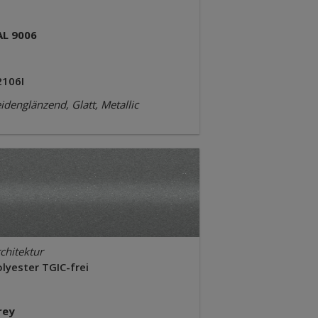
AL 9006
2106I
idenglänzend, Glatt, Metallic
chitektur
lyester TGIC-frei
rey