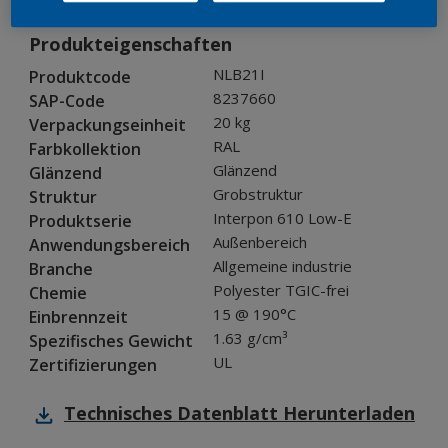
Produkteigenschaften
NLB21I
Produktcode
8237660
SAP-Code
20 kg
Verpackungseinheit
RAL
Farbkollektion
Glänzend
Glänzend
Grobstruktur
Struktur
Interpon 610 Low-E
Produktserie
Außenbereich
Anwendungsbereich
Allgemeine industrie
Branche
Polyester TGIC-frei
Chemie
15 @ 190°C
Einbrennzeit
1.63 g/cm³
Spezifisches Gewicht
UL
Zertifizierungen
Technisches Datenblatt
Herunterladen