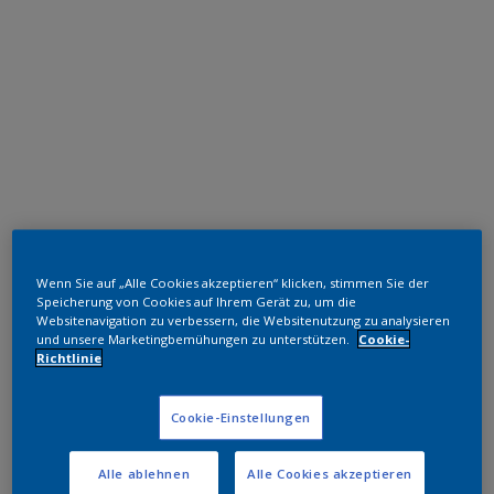
Polyester TGIC-frei
Wenn Sie auf „Alle Cookies akzeptieren“ klicken, stimmen Sie der
RAL 7021
Speicherung von Cookies auf Ihrem Gerät zu, um die
Websitenavigation zu verbessern, die Websitenutzung zu analysieren
und unsere Marketingbemühungen zu unterstützen.
Cookie-
NLB21I
Richtlinie
Muster bestellen
Cookie-Einstellungen
Bestellen Sie direkt im Webshop
Alle ablehnen
Alle Cookies akzeptieren