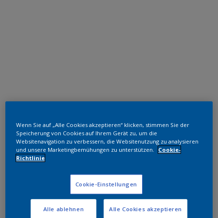
Polyester TGIC-frei
Wenn Sie auf „Alle Cookies akzeptieren“ klicken, stimmen Sie der
RAL 7032
Speicherung von Cookies auf Ihrem Gerät zu, um die
Websitenavigation zu verbessern, die Websitenutzung zu analysieren
und unsere Marketingbemühungen zu unterstützen.
Cookie-
NLB32I
Richtlinie
Muster bestellen
Cookie-Einstellungen
Bestellen Sie direkt im Webshop
Alle ablehnen
Alle Cookies akzeptieren