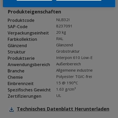
Produkteigenschaften
NLB32I
Produktcode
8237091
SAP-Code
20 kg
Verpackungseinheit
RAL
Farbkollektion
Glänzend
Glänzend
Grobstruktur
Struktur
Interpon 610 Low-E
Produktserie
Außenbereich
Anwendungsbereich
Allgemeine industrie
Branche
Polyester TGIC-frei
Chemie
15 @ 190°C
Einbrennzeit
1.63 g/cm³
Spezifisches Gewicht
UL
Zertifizierungen
Technisches Datenblatt
Herunterladen