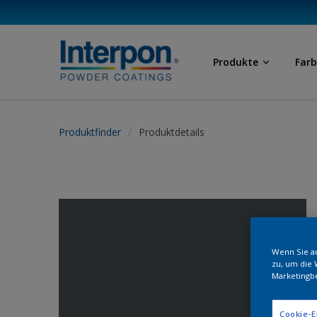
Produkte
Far
Produktfinder
Produktdetails
Wenn Sie au
zu, um die 
Marketingb
Cookie-E