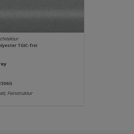
chitektur
lyester TGIC-frei
rey
2306G
tt, Feinstruktur