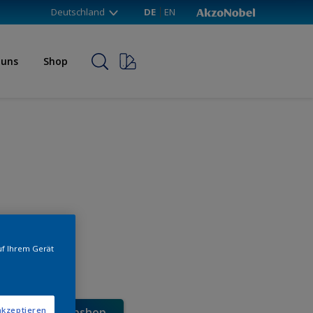
Deutschland
DE
EN
 uns
Shop
uf Ihrem Gerät
e direkt im Webshop
akzeptieren