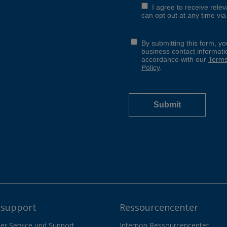
support
Ressourcencenter
er Service und Support
Interpon Ressourcencenter