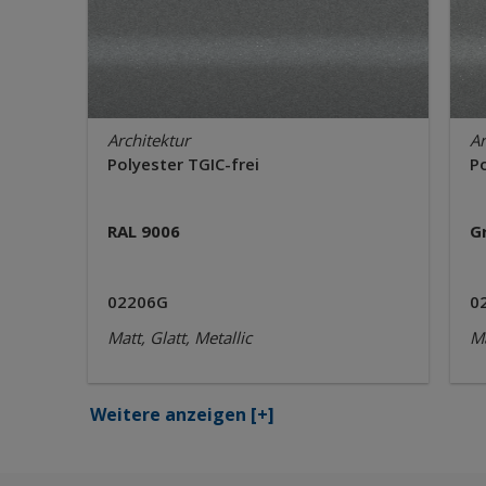
Architektur
Ar
Polyester TGIC-frei
Po
RAL 9006
G
02206G
0
Matt, Glatt, Metallic
Ma
Weitere anzeigen
[+]