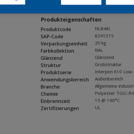
Muster bestellen
Produkteigenschaften
NLB48I
Produktcode
8241315
SAP-Code
20 kg
Verpackungseinheit
RAL
Farbkollektion
Glänzend
Glänzend
Grobstruktur
Struktur
Interpon 610 Low
Produktserie
Außenbereich
Anwendungsbereich
Allgemeine industr
Branche
Polyester TGIC-fre
Chemie
15 @ 190°C
Einbrennzeit
UL
Zertifizierungen