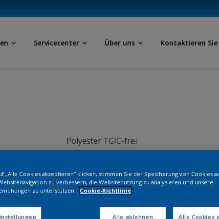
ben
Servicecenter
Über uns
Kontaktieren Sie
Polyester TGIC-frei
RAL 7026
f „Alle Cookies akzeptieren“ klicken, stimmen Sie der Speicherung von Cookies a
Websitenavigation zu verbessern, die Websitenutzung zu analysieren und unsere
NLB48I
emühungen zu unterstützen.
Cookie-Richtlinie
Bestellen Si
instellungen
Alle ablehnen
Alle Cookies 