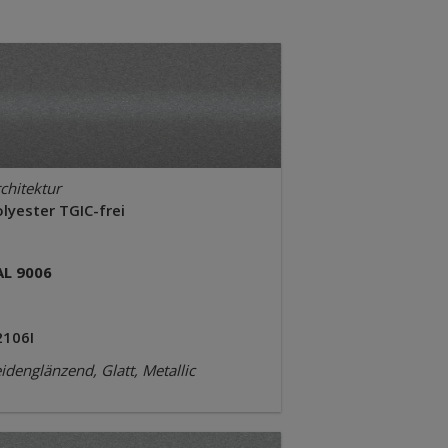
chitektur
lyester TGIC-frei
AL 9006
2106I
idenglänzend, Glatt, Metallic