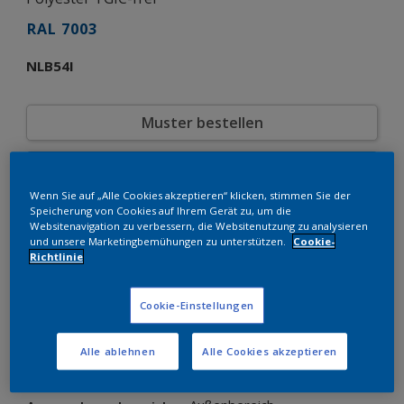
RAL 7003
NLB54I
Muster bestellen
Bestellen Sie direkt im Webshop
Wenn Sie auf „Alle Cookies akzeptieren“ klicken, stimmen Sie der
Speicherung von Cookies auf Ihrem Gerät zu, um die
Produkteigenschaften
Websitenavigation zu verbessern, die Websitenutzung zu analysieren
und unsere Marketingbemühungen zu unterstützen.
Cookie-
NLB54I
Produktcode
Richtlinie
8250108
SAP-Code
20 kg
Verpackungseinheit
Cookie-Einstellungen
RAL
Farbkollektion
Glänzend
Glänzend
Alle ablehnen
Alle Cookies akzeptieren
Grobstruktur
Struktur
Interpon 610 Low-E
Produktserie