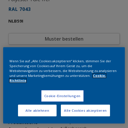
RAL 7043
NLB59I
Muster bestellen
Bestellen Sie direkt im Webshop
Wenn Sie auf „Alle Cookies akzeptieren“ klicken, stimmen Sie der
Speicherung von Cookies auf Ihrem Gerät zu, um die
Produkteigenschaften
Websitenavigation zu verbessern, die Websitenutzung zu analysieren
und unsere Marketingbemühungen zu unterstützen.
Cookie-
NLB59I
Produktcode
Richtlinie
8251278
SAP-Code
25 kg
Verpackungseinheit
Cookie-Einstellungen
RAL
Farbkollektion
Glänzend
Glänzend
Alle ablehnen
Alle Cookies akzeptieren
Grobstruktur
Struktur
Interpon 610 Low-E
Produktserie