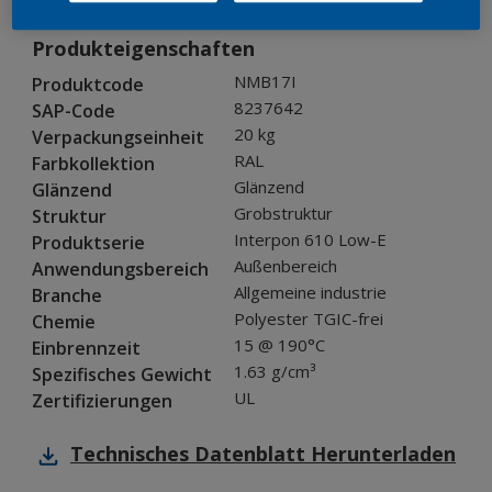
Produkteigenschaften
NMB17I
Produktcode
8237642
SAP-Code
20 kg
Verpackungseinheit
RAL
Farbkollektion
Glänzend
Glänzend
Grobstruktur
Struktur
Interpon 610 Low-E
Produktserie
Außenbereich
Anwendungsbereich
Allgemeine industrie
Branche
Polyester TGIC-frei
Chemie
15 @ 190°C
Einbrennzeit
1.63 g/cm³
Spezifisches Gewicht
UL
Zertifizierungen
Technisches Datenblatt
Herunterladen