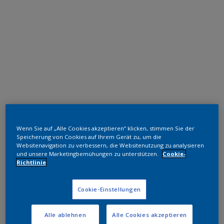
Polyester TGIC-frei
Wenn Sie auf „Alle Cookies akzeptieren“ klicken, stimmen Sie der
RAL 8017
Speicherung von Cookies auf Ihrem Gerät zu, um die
Websitenavigation zu verbessern, die Websitenutzung zu analysieren
und unsere Marketingbemühungen zu unterstützen.
Cookie-
NMB17I
Richtlinie
Muster bestellen
Cookie-Einstellungen
Bestellen Sie direkt im Webshop
Alle ablehnen
Alle Cookies akzeptieren