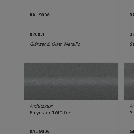
RAL 9006
R
02007I
0
Glänzend, Glatt, Metallic
Se
Architektur
Ar
Polyester TGIC-frei
Po
RAL 9006
G