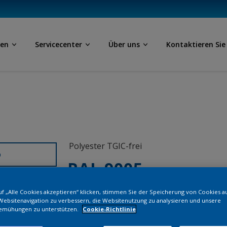
ben
Servicecenter
Über uns
Kontaktieren Sie
Polyester TGIC-frei
D
RAL 9005
f „Alle Cookies akzeptieren“ klicken, stimmen Sie der Speicherung von Cookies a
NN800I
Websitenavigation zu verbessern, die Websitenutzung zu analysieren und unsere
emühungen zu unterstützen.
Cookie-Richtlinie
Bestellen Si