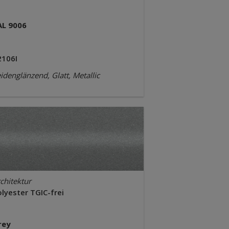
AL 9006
2106I
idenglänzend, Glatt, Metallic
chitektur
lyester TGIC-frei
rey