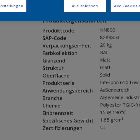
Muster bestellen
instellungen
Alle ablehnen
Alle Cookies 
Produkteigenschaften
NN800I
Produktcode
8289853
SAP-Code
20 kg
Verpackungseinheit
RAL
Farbkollektion
Matt
Glänzend
Glatt
Struktur
Solid
Oberfläche
Interpon 610 Low
Produktserie
Außenbereich
Anwendungsbereich
Allgemeine industr
Branche
Polyester TGIC-fr
Chemie
15 @ 190°C
Einbrennzeit
1.65 g/cm³
Spezifisches Gewicht
UL
Zertifizierungen