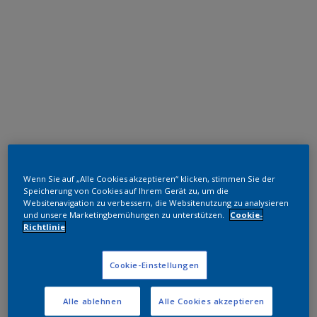
Polyester TGIC-frei
Wenn Sie auf „Alle Cookies akzeptieren“ klicken, stimmen Sie der
Grey SM620 30 S2
Speicherung von Cookies auf Ihrem Gerät zu, um die
Websitenavigation zu verbessern, die Websitenutzung zu analysieren
und unsere Marketingbemühungen zu unterstützen.
Cookie-
OL223D
Richtlinie
Muster bestellen
Cookie-Einstellungen
Bestellen Sie direkt im Webshop
Alle ablehnen
Alle Cookies akzeptieren