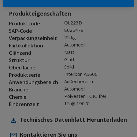
Produkteigenschaften
OL223D
Produktcode
8026479
SAP-Code
25 kg
Verpackungseinheit
Automobil
Farbkollektion
Matt
Glänzend
Glatt
Struktur
Solid
Oberfläche
Interpon A5600
Produktserie
Außenbereich
Anwendungsbereich
Automobil
Branche
Polyester TGIC-frei
Chemie
15 @ 190°C
Einbrennzeit
Technisches Datenblatt
Herunterladen
Kontaktieren Sie uns