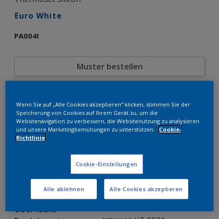
Euro White
PA004I
Muster bestellen
Bestellen Sie direkt im Webshop
Wenn Sie auf „Alle Cookies akzeptieren“ klicken, stimmen Sie der
Speicherung von Cookies auf Ihrem Gerät zu, um die
Produkteigenschaften
Websitenavigation zu verbessern, die Websitenutzung zu analysieren
und unsere Marketingbemühungen zu unterstützen.
Cookie-
PA004I
Produktcode
Richtlinie
8021731
SAP-Code
20 kg
Verpackungseinheit
Cookie-Einstellungen
Custom Shades
Farbkollektion
Glänzend
Glänzend
Alle ablehnen
Alle Cookies akzeptieren
Glatt
Struktur
Solid
Oberfläche