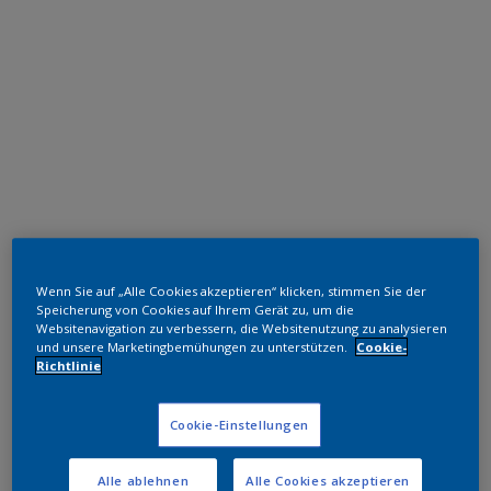
Polyester TGIC-frei
Wenn Sie auf „Alle Cookies akzeptieren“ klicken, stimmen Sie der
RAL 9010
Speicherung von Cookies auf Ihrem Gerät zu, um die
Websitenavigation zu verbessern, die Websitenutzung zu analysieren
RA610L
und unsere Marketingbemühungen zu unterstützen.
Cookie-
Richtlinie
Muster bestellen
Cookie-Einstellungen
Bestellen Sie direkt im Webshop
Alle ablehnen
Alle Cookies akzeptieren