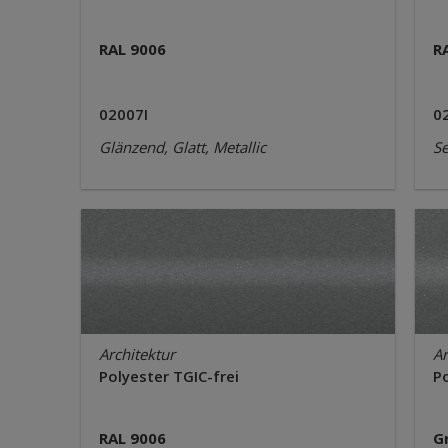
RAL 9006
R
02007I
0
Glänzend, Glatt, Metallic
Se
Architektur
Ar
Polyester TGIC-frei
Po
RAL 9006
G