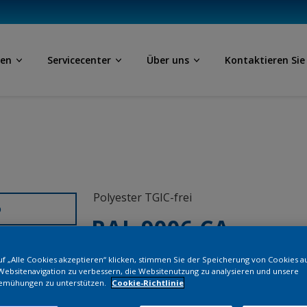
ben
Servicecenter
Über uns
Kontaktieren Sie
Polyester TGIC-frei
D
RAL 9006 CA
f „Alle Cookies akzeptieren“ klicken, stimmen Sie der Speicherung von Cookies a
RW007I
Websitenavigation zu verbessern, die Websitenutzung zu analysieren und unsere
emühungen zu unterstützen.
Cookie-Richtlinie
Bestellen Si