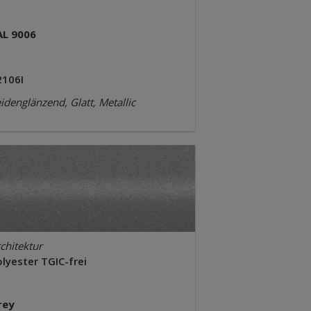
AL 9006
2106I
idenglänzend, Glatt, Metallic
chitektur
lyester TGIC-frei
rey