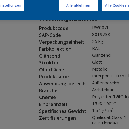
Muster bestellen
instellungen
Alle ablehnen
Alle Cookies 
Produkteigenschaften
RW007I
Produktcode
8019733
SAP-Code
25 kg
Verpackungseinheit
RAL
Farbkollektion
Glänzend
Glänzend
Glatt
Struktur
Metallic
Oberfläche
Interpon D1036 G
Produktserie
Außenbereich
Anwendungsbereich
Architektur
Branche
Polyester TGIC-fr
Chemie
15 @ 190°C
Einbrennzeit
1.54 g/cm³
Spezifisches Gewicht
Qualicoat Class-1
Zertifizierungen
GSB Florida-1