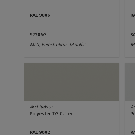
RAL 9006
R
S2306G
S
Matt, Feinstruktur, Metallic
Ma
Architektur
Ar
Polyester TGIC-frei
Po
RAL 9002
R