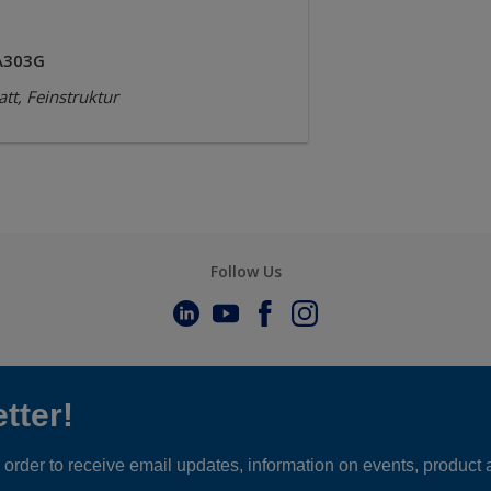
A303G
tt, Feinstruktur
Follow Us