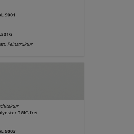
AL 9001
A301G
tt, Feinstruktur
chitektur
lyester TGIC-frei
AL 9003