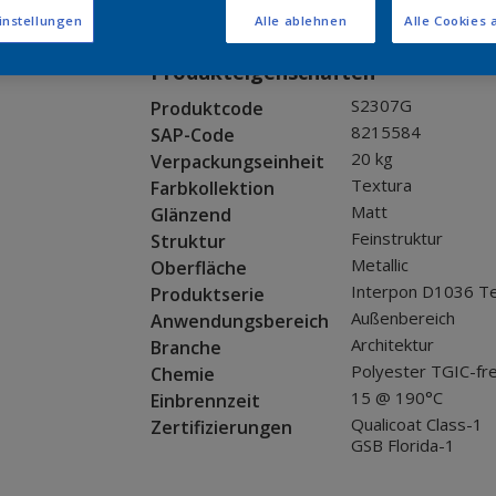
Muster bestellen
instellungen
Alle ablehnen
Alle Cookies 
Produkteigenschaften
S2307G
Produktcode
8215584
SAP-Code
20 kg
Verpackungseinheit
Textura
Farbkollektion
Matt
Glänzend
Feinstruktur
Struktur
Metallic
Oberfläche
Interpon D1036 T
Produktserie
Außenbereich
Anwendungsbereich
Architektur
Branche
Polyester TGIC-fre
Chemie
15 @ 190°C
Einbrennzeit
Qualicoat Class-1
Zertifizierungen
GSB Florida-1