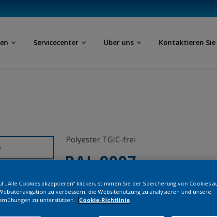
ben
Servicecenter
Über uns
Kontaktieren Sie
Polyester TGIC-frei
D
RAL 9007
f „Alle Cookies akzeptieren“ klicken, stimmen Sie der Speicherung von Cookies a
S2307G
Websitenavigation zu verbessern, die Websitenutzung zu analysieren und unsere
emühungen zu unterstützen.
Cookie-Richtlinie
Bestellen Si