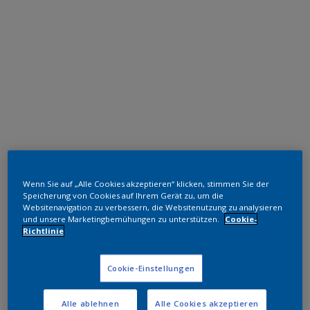
Polyester TGIC-frei
Wenn Sie auf „Alle Cookies akzeptieren“ klicken, stimmen Sie der
HOLLANDS WIT 9010
Speicherung von Cookies auf Ihrem Gerät zu, um die
Websitenavigation zu verbessern, die Websitenutzung zu analysieren
SA021E
und unsere Marketingbemühungen zu unterstützen.
Cookie-
Richtlinie
Muster bestellen
Cookie-Einstellungen
Bestellen Sie direkt im Webshop
Alle ablehnen
Alle Cookies akzeptieren