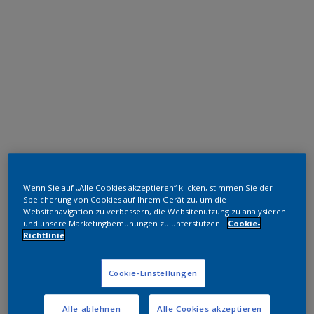
Polyester TGIC-frei
Wenn Sie auf „Alle Cookies akzeptieren“ klicken, stimmen Sie der
RAL 9016
Speicherung von Cookies auf Ihrem Gerät zu, um die
Websitenavigation zu verbessern, die Websitenutzung zu analysieren
SAJ16G
und unsere Marketingbemühungen zu unterstützen.
Cookie-
Richtlinie
Muster bestellen
Cookie-Einstellungen
Bestellen Sie direkt im Webshop
Alle ablehnen
Alle Cookies akzeptieren