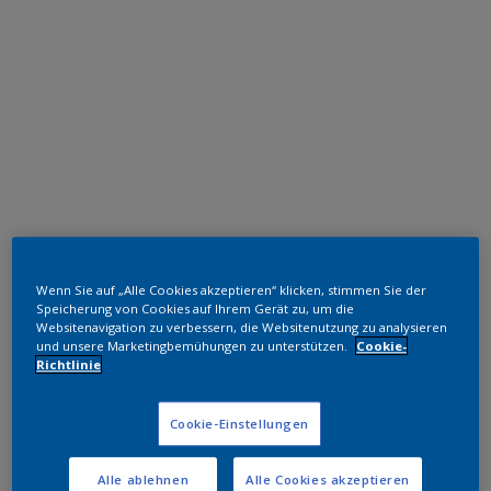
Polyester TGIC-frei
Wenn Sie auf „Alle Cookies akzeptieren“ klicken, stimmen Sie der
RAL 9002 HR
Speicherung von Cookies auf Ihrem Gerät zu, um die
Websitenavigation zu verbessern, die Websitenutzung zu analysieren
SC802F
und unsere Marketingbemühungen zu unterstützen.
Cookie-
Richtlinie
Muster bestellen
Cookie-Einstellungen
Bestellen Sie direkt im Webshop
Alle ablehnen
Alle Cookies akzeptieren