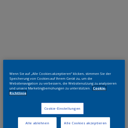
Polyester TGIC-frei
Wenn Sie auf „Alle Cookies akzeptieren“ klicken, stimmen Sie der
RAL 1019
Speicherung von Cookies auf Ihrem Gerät zu, um die
Websitenavigation zu verbessern, die Websitenutzung zu analysieren
und unsere Marketingbemühungen zu unterstützen.
Cookie-
SD319G
Richtlinie
Muster bestellen
Cookie-Einstellungen
Bestellen Sie direkt im Webshop
Alle ablehnen
Alle Cookies akzeptieren