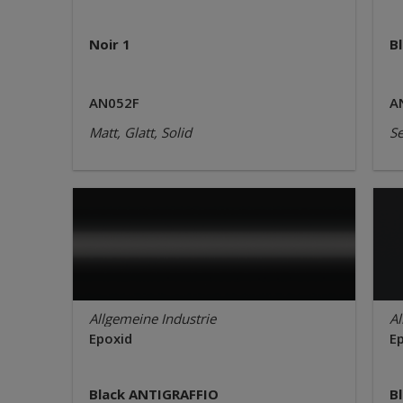
Noir 1
B
AN052F
A
Matt, Glatt, Solid
Se
Allgemeine Industrie
Al
Epoxid
E
Black ANTIGRAFFIO
B