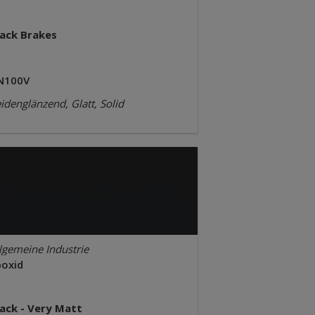
lack Brakes
N100V
idenglänzend, Glatt, Solid
lgemeine Industrie
poxid
lack - Very Matt