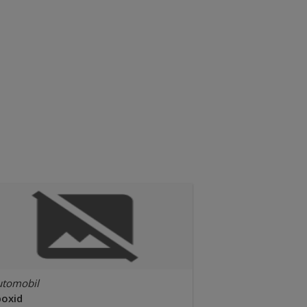
utomobil
poxid