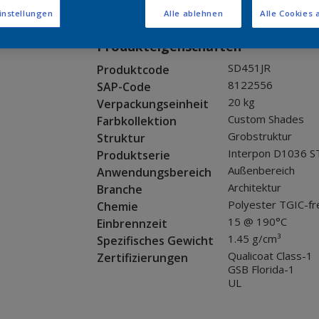
Muster bestellen
instellungen
Alle ablehnen
Alle Cookies 
Produkteigenschaften
SD451JR
Produktcode
8122556
SAP-Code
20 kg
Verpackungseinheit
Custom Shades
Farbkollektion
Grobstruktur
Struktur
Interpon D1036 S
Produktserie
Außenbereich
Anwendungsbereich
Architektur
Branche
Polyester TGIC-fr
Chemie
15 @ 190°C
Einbrennzeit
1.45 g/cm³
Spezifisches Gewicht
Qualicoat Class-1
Zertifizierungen
GSB Florida-1
UL