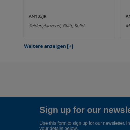
AN103JR
A
Seidenglänzend, Glatt, Solid
Ma
Weitere anzeigen
[+]