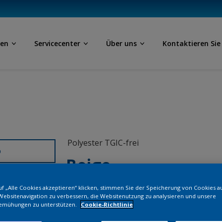
ben
Servicecenter
Über uns
Kontaktieren Sie
Polyester TGIC-frei
D
Beige
f „Alle Cookies akzeptieren“ klicken, stimmen Sie der Speicherung von Cookies a
SD451JR
Websitenavigation zu verbessern, die Websitenutzung zu analysieren und unsere
emühungen zu unterstützen.
Cookie-Richtlinie
Bestellen Si